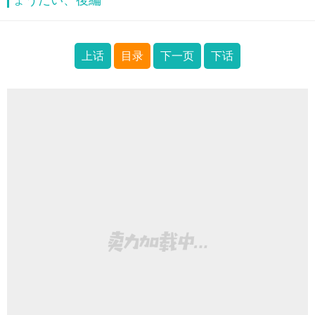
ょうだい、後編
上话
目录
下一页
下话