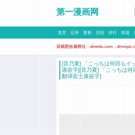
第一漫画网
首页
记录
更新
完结
排行
韩漫
请截图收藏网址：dmmtu.com，dmmpic.com
[音乃夏] 「こっちは何回もイ
康嵌字][音乃夏] 「こっちは
翻译富士康嵌字]