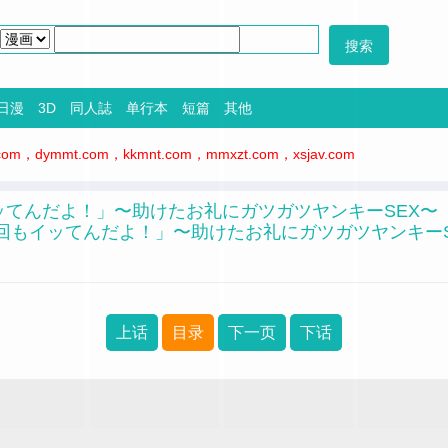
日漫
3D
同人誌
单行本
短篇
其他
，dymmt.com，kkmnt.com，mmxzt.com，xsjav.com
ッてんだよ！」〜助けたお礼にガツガツヤンキーSEX〜【電
何回もイッてんだよ！」〜助けたお礼にガツガツヤンキーSE
上话
目录
下一页
下话