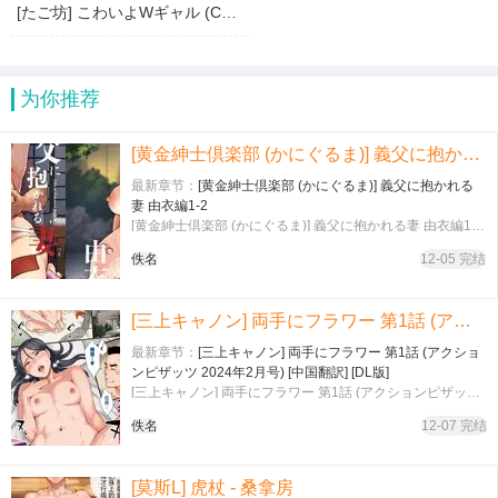
[たご坊] こわいよWギャル (COMIC アンスリウム 2026年6月号) [中国翻訳] [DL版]
为你推荐
[黄金紳士倶楽部 (かにぐるま)] 義父に抱かれる妻 由衣編1-2
最新章节：
[黄金紳士倶楽部 (かにぐるま)] 義父に抱かれる
妻 由衣編1-2
[黄金紳士倶楽部 (かにぐるま)] 義父に抱かれる妻 由衣編1-
2…
佚名
12-05 完结
[三上キャノン] 両手にフラワー 第1話 (アクションピザッツ 2024年2月号) [中国翻訳] [DL版]
最新章节：
[三上キャノン] 両手にフラワー 第1話 (アクショ
ンピザッツ 2024年2月号) [中国翻訳] [DL版]
[三上キャノン] 両手にフラワー 第1話 (アクションピザッツ
2024年2月号) [中国翻訳] [DL版]…
佚名
12-07 完结
[莫斯L] 虎杖 - 桑拿房