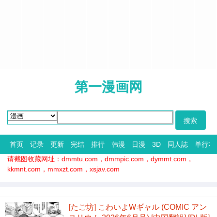
第一漫画网
首页
记录
更新
完结
排行
韩漫
日漫
3D
同人誌
单行本
请截图收藏网址：dmmtu.com，dmmpic.com，dymmt.com，
kkmnt.com，mmxzt.com，xsjav.com
[たご坊] こわいよWギャル (COMIC アン